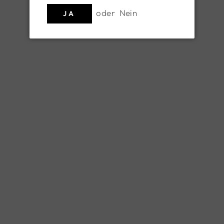
9 Produkte
oder
Nein
JA
Gin No.2 von Georg
Gin No.2 von Georg
Hiebl 0,5l
Hiebl 0,1l
DESTILLERIE GEORG
DESTILLERIE GEORG
HIEBL
HIEBL
€ 42,90
€ 13,90