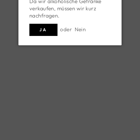
Da wir alkoholische Getränke
verkaufen, müssen wir kurz
nachfragen.
oder
Nein
JA
Merlot Riede
Merlot Reserve 2021
"Grossadlersberg" 2022
WEINGUT SALZL-
SEEWINKELHOF
WEINGUT KUGLER
€ 24,00
€ 15,80