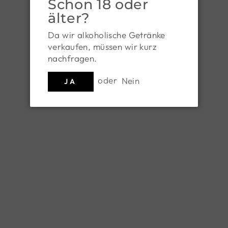
Schon 18 oder
älter?
Da wir alkoholische Getränke
verkaufen, müssen wir kurz
nachfragen.
oder
Nein
JA
BIO Cabernet Franc
St. Laurent Reserve 2017
2023
WEINGUT DOPLER
€ 25,50
WEINGUT FUCHS-
STEINKLAMMER
€ 19,50
Bio&vegan