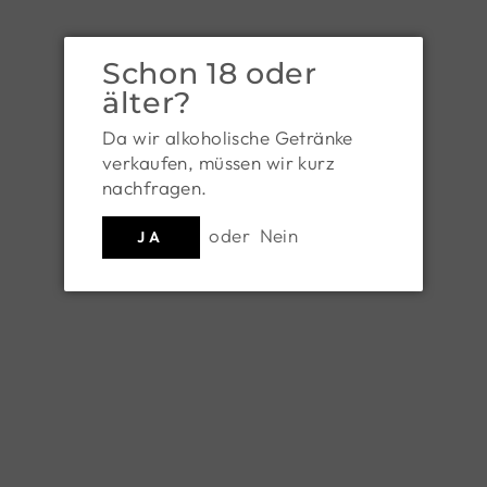
Schon 18 oder
älter?
Da wir alkoholische Getränke
verkaufen, müssen wir kurz
nachfragen.
WEINGUT FUCHS-STEINKLAMMER
oder
Nein
JA
Organic Cabernet Franc 2023
Art.Nr. 121074
Regular
€ 19,50
price
€ 26,00/l
Tax included.
Shipping
calculated at checkout.
QUANTITY