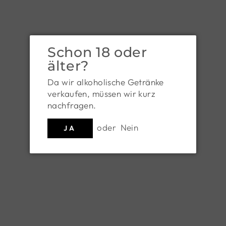
Schon 18 oder
älter?
Da wir alkoholische Getränke
verkaufen, müssen wir kurz
REINSAAT GMBH
nachfragen.
BIO Tomatensugo gelb 0,25l
oder
Nein
JA
Art.Nr. 120515
Normaler
€ 4,90
Preis
€ 19,60/l
inkl. USt. zzgl.
Versandkosten
MENGE