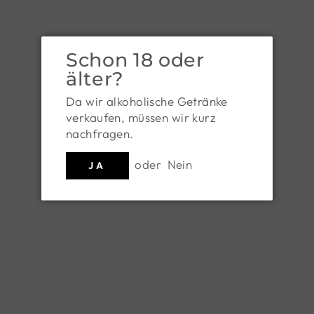
Schon 18 oder
älter?
Da wir alkoholische Getränke
verkaufen, müssen wir kurz
nachfragen.
ROSA FUCHS
Kriecherl-Chili Chutney 155g
oder
Nein
JA
Art.Nr. 120112
Normaler
€ 7,90
Preis
€ 5,10/100 g
inkl. USt. zzgl.
Versandkosten
MENGE