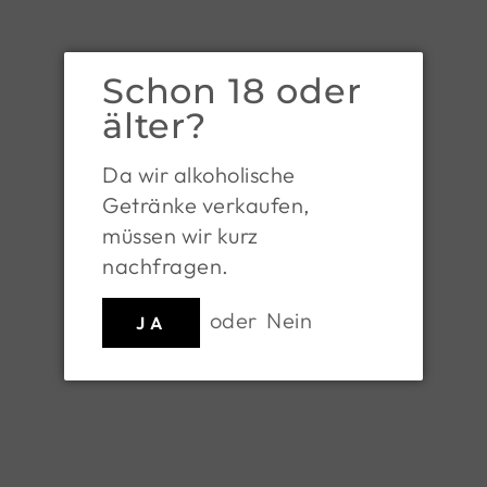
Preis
€ 18,40/l
inkl. USt. zzgl.
Versandkosten
Schon 18 oder
älter?
MENGE
Da wir alkoholische
Getränke verkaufen,
−
+
müssen wir kurz
nachfragen.
IN DEN EI
oder
Nein
JA
Abholung von
Wein & Fei